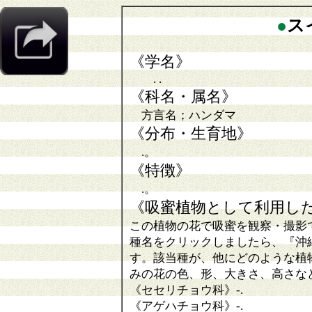
●
ス
《学名》
. .
《科名・属名》
方言名；ハンダマ
《分布・生育地》
.。
《特徴》
.。
《吸蜜植物として利用し
この植物の花で吸蜜を観察・撮影
種名をクリックしましたら、『沖
す。該当種が、他にどのような植
みの花の色、形、大きさ、高さな
《セセリチョウ科》
-
.
《アゲハチョウ科》
-.