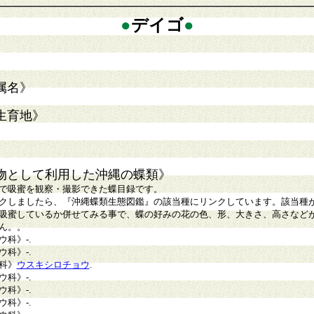
●
デイゴ
●
属名》
生育地》
物として利用した沖縄の蝶類》
で吸蜜を観察・撮影できた蝶目録です。
クしましたら、『沖縄蝶類生態図鑑』の該当種にリンクしています。該当種
吸蜜しているか併せてみる事で、蝶の好みの花の色、形、大きさ、高さなど
ん。。
ウ科》
-
.
ウ科》
-.
科》
ウスキシロチョウ
.
ウ科》
-.
ウ科》
-.
ウ科》
-.