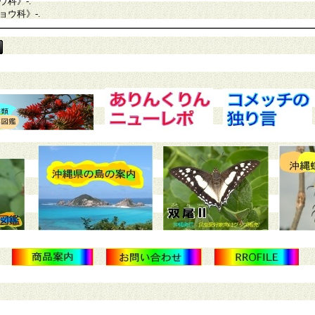
ウ科》
-.
ョウ科》
-.