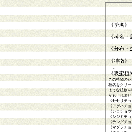
《学名》
. .
《科名・
.
《分布・
.。
《特徴》
.。
《吸蜜植
この植物の花
種名をクリッ
ような植物を
かもしれませ
《セセリチョ
《アゲハチョ
《シロチョウ
《シジミチョ
《テングチョ
《マダラチョ