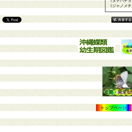
《タテハチョ
《ジャノメチ