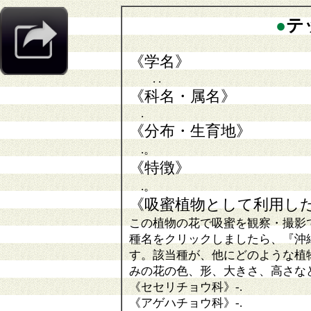
●
テ
《学名》
. .
《科名・属名》
.
《分布・生育地》
.。
《特徴》
.。
《吸蜜植物として利用し
この植物の花で吸蜜を観察・撮影
種名をクリックしましたら、『沖
す。該当種が、他にどのような植
みの花の色、形、大きさ、高さな
《セセリチョウ科》
-
.
《アゲハチョウ科》
-.