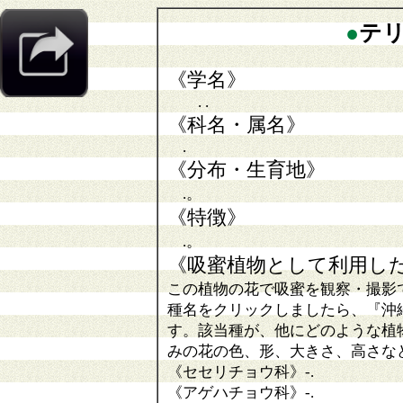
●
テ
《学名》
. .
《科名・属名》
.
《分布・生育地》
.。
《特徴》
.。
《吸蜜植物として利用し
この植物の花で吸蜜を観察・撮影
種名をクリックしましたら、『沖
す。該当種が、他にどのような植
みの花の色、形、大きさ、高さな
《セセリチョウ科》
-
.
《アゲハチョウ科》
-.