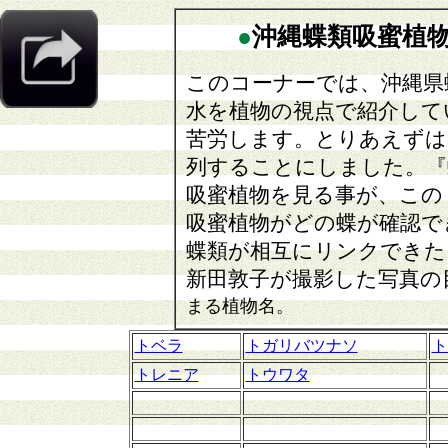
●
沖縄蝶類吸蜜植
このコーナーでは、沖縄県
水を植物の視点で紹介して
苦労します。とりあえずは
列することにしました。『
吸蜜植物を見る事が、この
吸蜜植物がどの蝶が確認で
蝶類が相互にリンクできた
新田敦子が撮影した写真の
まる植物名。
トベラ
トガリバツナソ
ト
トレニア
トウワタ