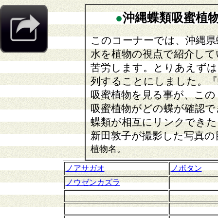
●
沖縄蝶類吸蜜植
このコーナーでは、沖縄県
水を植物の視点で紹介して
苦労します。とりあえずは
列することにしました。『
吸蜜植物を見る事が、この
吸蜜植物がどの蝶が確認で
蝶類が相互にリンクできた
新田敦子が撮影した写真の
植物名。
ノアサガオ
ノボタン
ノウゼンカズラ