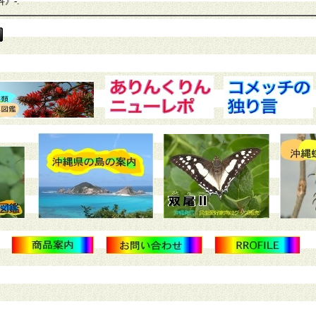
科》
-.