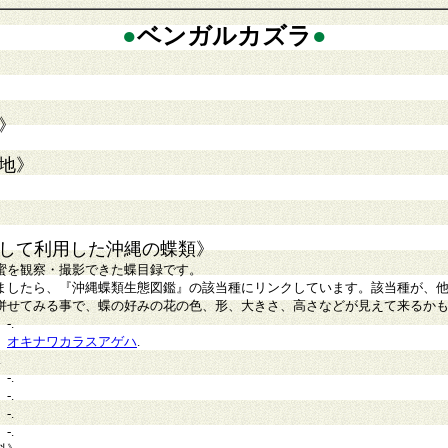
●
ベンガルカズラ
●
》
地》
して利用した沖縄の蝶類》
蜜を観察・撮影できた蝶目録です。
ましたら、『沖縄蝶類生態図鑑』の該当種にリンクしています。該当種が、
併せてみる事で、蝶の好みの花の色、形、大きさ、高さなどが見えて来るか
》
-
.
》
オキナワカラスアゲハ
.
.
》
-.
》
-.
》
-.
》
-.