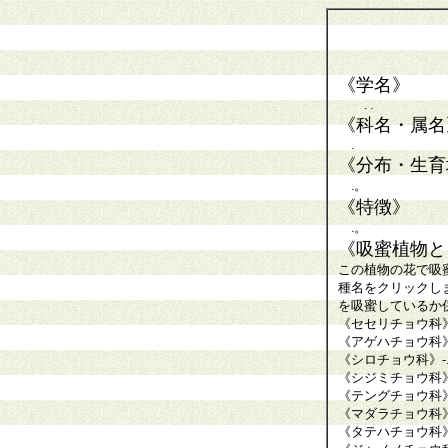
《学名》
. .
《科名・属名
.
《分布・生育
.。
《特徴》
.。
《吸蜜植物と
この植物の花で吸
種名をクリックし
を吸蜜しているか
《セセリチョウ科
《アゲハチョウ科
《シロチョウ科》
-
《シジミチョウ科
《テングチョウ科
《マダラチョウ科
《タテハチョウ科