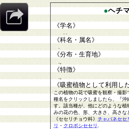
●
ヘチ
《学名》
. .
《科名・属名》
.
《分布・生育地》
.。
《特徴》
.。
《吸蜜植物として利用し
この植物の花で吸蜜を観察・撮影
種名をクリックしましたら、『沖
す。該当種が、他にどのような植
みの花の色、形、大きさ、高さな
《セセリチョウ科》
チャバネセセ
リ
・
クロボシセセリ
.