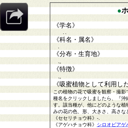
●
《学名》
. .
《科名・属名》
.
《分布・生育地》
.。
《特徴》
.。
《吸蜜植物として利用し
この植物の花で吸蜜を観察・撮影
種名をクリックしましたら、『沖
す。該当種が、他にどのような植
みの花の色、形、大きさ、高さな
《セセリチョウ科》
-
.
《アゲハチョウ科》
シロオビアゲ