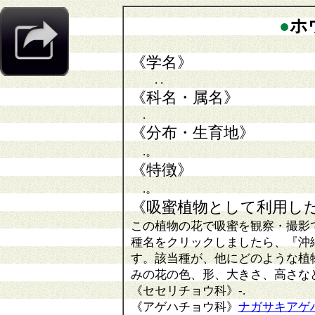
●
ホ
《学名》
. .
《科名・属名》
.
《分布・生育地》
.。
《特徴》
.。
《吸蜜植物として利用し
この植物の花で吸蜜を観察・撮影
種名をクリックしましたら、『沖
す。該当種が、他にどのような植
みの花の色、形、大きさ、高さな
《セセリチョウ科》
-
.
《アゲハチョウ科》
ナガサキアゲ