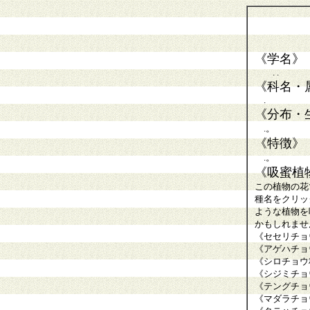
《学名》
. .
《科名・
.
《分布・
.。
《特徴》
.。
《吸蜜植
この植物の花
種名をクリッ
ような植物を
かもしれませ
《セセリチョ
《アゲハチョ
《シロチョウ
《シジミチョ
《テングチョ
《マダラチョ