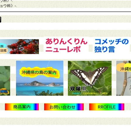
ウ科》
-.
ョウ科》
-.