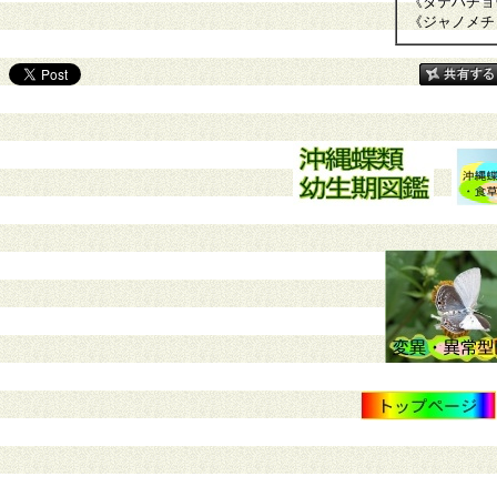
《タテハチョ
《ジャノメチ