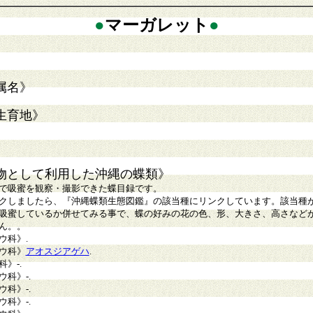
●
マーガレット
●
属名》
生育地》
物として利用した沖縄の蝶類》
で吸蜜を観察・撮影できた蝶目録です。
クしましたら、『沖縄蝶類生態図鑑』の該当種にリンクしています。該当種
吸蜜しているか併せてみる事で、蝶の好みの花の色、形、大きさ、高さなど
ん。。
ウ科》
.
ウ科》
アオスジアゲハ
.
科》
-.
ウ科》
-.
ウ科》
-.
ウ科》
-.