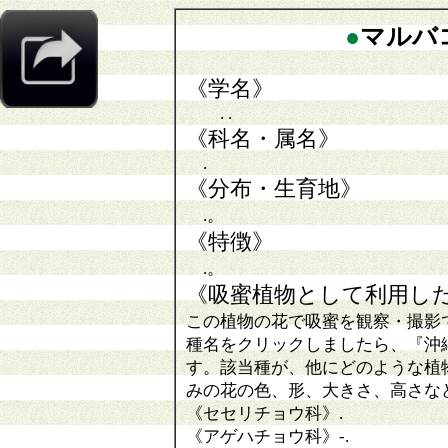
●
マルバ
《学名》
. .
《科名・属名》
.
《分布・生育地》
.。
《特徴》
.。
《吸蜜植物として利用し
この植物の花で吸蜜を観察・撮影
種名をクリックしましたら、『沖
す。該当種が、他にどのような植
みの花の色、形、大きさ、高さな
《セセリチョウ科》
.
《アゲハチョウ科》
-.