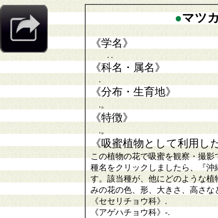
●
マツ
《学名》
. .
《科名・属名》
.
《分布・生育地》
.。
《特徴》
.。
《吸蜜植物として利用し
この植物の花で吸蜜を観察・撮影
種名をクリックしましたら、『沖
す。該当種が、他にどのような植
みの花の色、形、大きさ、高さな
《セセリチョウ科》
.
《アゲハチョウ科》
-.