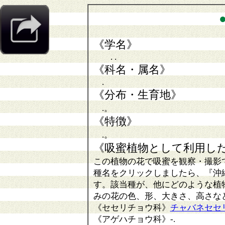
《学名》
. .
《科名・属名》
.
《分布・生育地》
.。
《特徴》
.。
《吸蜜植物として利用し
この植物の花で吸蜜を観察・撮影
種名をクリックしましたら、『沖
す。該当種が、他にどのような植
みの花の色、形、大きさ、高さな
《セセリチョウ科》
チャバネセセ
《アゲハチョウ科》
-.