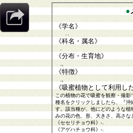
●
《学名》
. .
《科名・属名》
.
《分布・生育地》
.。
《特徴》
.。
《吸蜜植物として利用し
この植物の花で吸蜜を観察・撮影
種名をクリックしましたら、『沖
す。該当種が、他にどのような植
みの花の色、形、大きさ、高さな
《セセリチョウ科》
-
.
《アゲハチョウ科》
-.