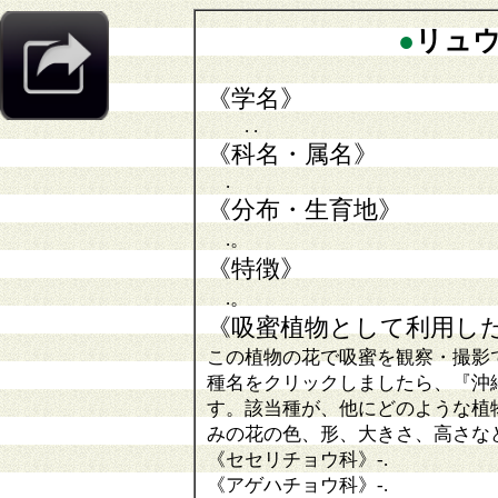
●
リュ
《学名》
. .
《科名・属名》
.
《分布・生育地》
.。
《特徴》
.。
《吸蜜植物として利用し
この植物の花で吸蜜を観察・撮影
種名をクリックしましたら、『沖
す。該当種が、他にどのような植
みの花の色、形、大きさ、高さな
《セセリチョウ科》
-
.
《アゲハチョウ科》
-.