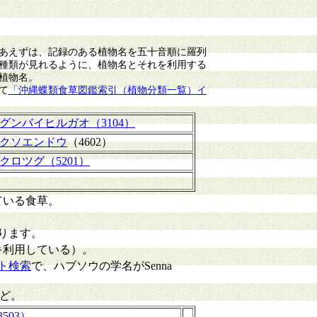
あえずは、記録のある植物名を五十音順に羅列
種類が見れるように、植物名とそれを利用する
植物名。
て
「沖縄蝶類食草図鑑索引（植物分類一覧）イ
グンバイヒルガオ（3104）
クソエンドウ
（4602）
クロツグ（5201）
ている食草。
ります。
キ利用している）。
ト検索
で、ハブソウの学名がSenna
ど。
503）