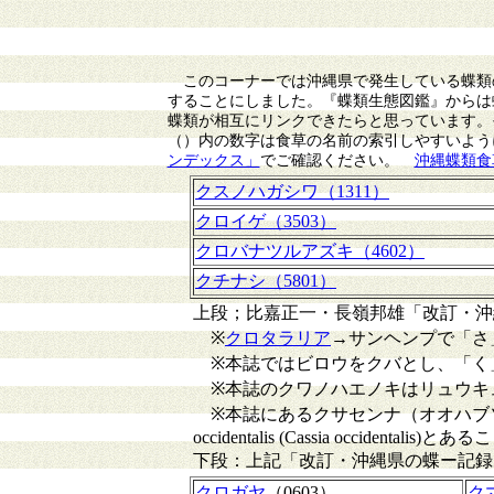
このコーナーでは沖縄県で発生している蝶類
することにしました。『蝶類生態図鑑』からは
蝶類が相互にリンクできたらと思っています。
（）内の数字は食草の名前の索引しやすいよう
ンデックス」
でご確認ください。
沖縄蝶類食
クスノハガシワ（1311）
クロイゲ（3503）
クロバナツルアズキ（4602）
クチナシ（5801）
上段；比嘉正一・長嶺邦雄「改訂・沖縄
※
クロタラリア
→サンヘンプで「さ
※本誌ではビロウをクバとし、「く
※本誌のクワノハエノキはリュウキ
※本誌にあるクサセンナ（オオハブ
occidentalis (Cassia occidentalis)
下段：上記「改訂・沖縄県の蝶ー記録
クロガヤ
（0603）
ク