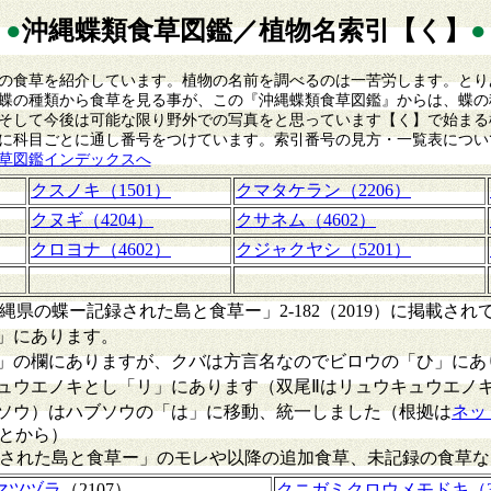
●
沖縄蝶類食草図鑑／植物名索引【く】
●
の食草を紹介しています。植物の名前を調べるのは一苦労します。とり
蝶の種類から食草を見る事が、この『沖縄蝶類食草図鑑』からは、蝶の
そして今後は可能な限り野外での写真をと思っています【く】で始まる
に科目ごとに通し番号をつけています。索引番号の見方・一覧表につい
草図鑑インデックスへ
クスノキ（1501）
クマタケラン（2206）
クヌギ（4204）
クサネム（4602）
クロヨナ（4602）
クジャクヤシ（5201）
県の蝶ー記録された島と食草ー」2-182（2019）に掲載され
」にあります。
」の欄にありますが、クバは方言名なのでビロウの「ひ」にあ
ュウエノキとし「リ」にあります（双尾Ⅱはリュウキュウエノ
ソウ）はハブソウの「は」に移動、統一しました（根拠は
ネッ
とあることから）
された島と食草ー」のモレや以降の追加食草、未記録の食草な
マツヅラ
（2107）
クニガミクロウメモドキ（3